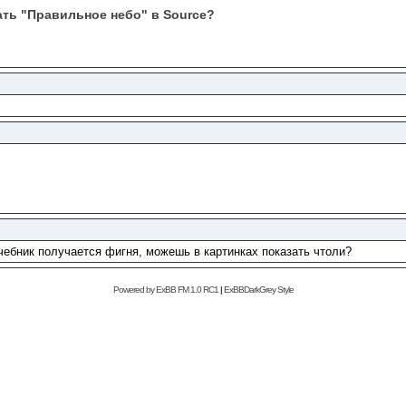
ать "Правильное небо" в Source?
!
чебник получается фигня, можешь в картинках показать чтоли?
Powered by
ExBB FM 1.0 RC1
|
ExBBDarkGrey
Style