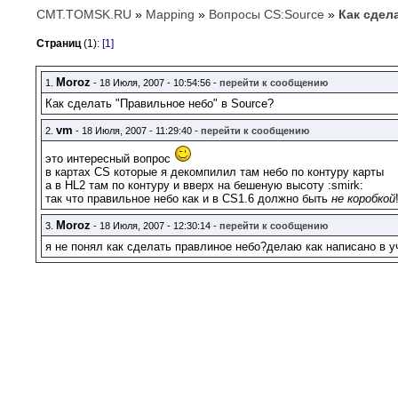
CMT.TOMSK.RU
»
Mapping
»
Вопросы CS:Source
»
Как сдел
Страниц
(1):
[1]
Moroz
1.
- 18 Июля, 2007 - 10:54:56 -
перейти к сообщению
Как сделать "Правильное небо" в Source?
vm
2.
- 18 Июля, 2007 - 11:29:40 -
перейти к сообщению
это интересный вопрос
в картах CS которые я декомпилил там небо по контуру карты
а в HL2 там по контуру и вверх на бешеную высоту :smirk:
так что правильное небо как и в CS1.6 должно быть
не коробкой
Moroz
3.
- 18 Июля, 2007 - 12:30:14 -
перейти к сообщению
я не понял как сделать правлиное небо?делаю как написано в у