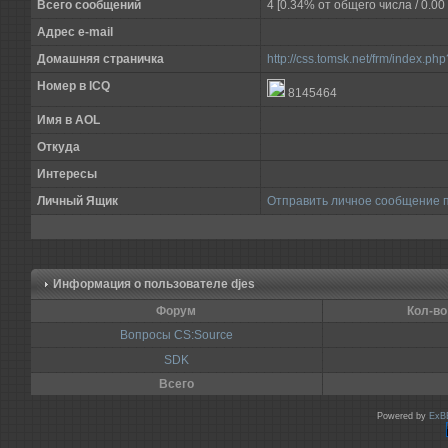
Всего сообщений
4 [0.34% от общего числа / 0.0
Адрес e-mail
Домашняя страничка
http://css.tomsk.net/frm/index.ph
Номер в ICQ
8145464
Имя в AOL
Откуда
Интересы
Личный Ящик
Отправить личное сообщение 
Информация о пользователе
djes
Форум
Кол-во
Вопросы CS:Source
SDK
Всего
Powered by
ExB