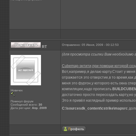
Отправлено: 05 Июня, 2009 - 00:12:53
RT
(для просмотра ссылки Вам необходимо 
Cubemap-энтити,при помощи которой со
Вот,например,я делаю карту.Стоит у меня
отражается это отверстие,в то время,как
меня это фургон,у которого есть окна спе
компиляции,надо прописать
BUILDCUBE
Новичек
достаточно просто пересоздать карту,но у
Это я привёл наглядный пример использо
Покинул форум
Сообщений всего:
30
Дата рег-ции:
Апр. 2009
C:\sourcesdk_content\cstrike\mapsrc
долж