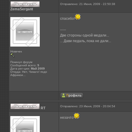
Отправлено: 21 Июня, 2009 - 22:50:38
ZemaSergant
cпасибо!
-----
Две стороны одной медали...
... Дави педаль, пока не дали...
Новичек
Покинул форум
Сообщений всего:
5
Дата рег-ции:
Май 2009
Откуда: Нет, Чикаго! подо
Африкои...
Отправлено: 23 Июня, 2009 - 20:04:54
RT
незачто