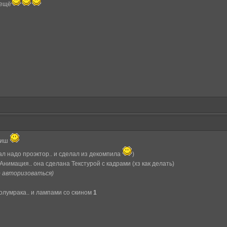
 ещё
риш
мал надо проэктор.. и сделал из декомпила
)
 Анимация.. она сделана Текстурой с кадрами (хз как делать)
о авторизоваться)
олумрака.. и лампами со скином
1