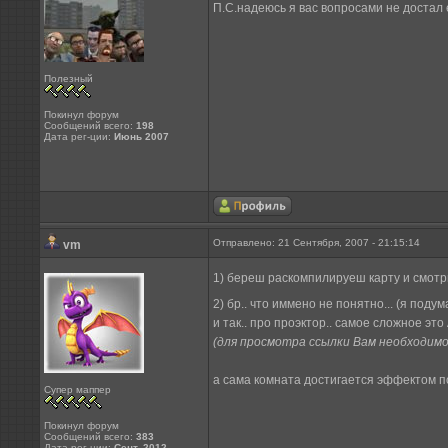
П.С.надеюсь я вас вопросами не достал
Полезный
Покинул форум
Сообщений всего:
198
Дата рег-ции:
Июнь 2007
Отправлено: 21 Сентября, 2007 - 21:15:14
vm
1) береш раскомпилируеш карту и смот
2) бр.. что иммено не понятно... (я поду
и так.. про проэктор.. самое сложное это
(для просмотра ссылки Вам необходим
а сама комната достигается эффектом п
Супер маппер
Покинул форум
Сообщений всего:
383
Дата рег-ции:
Сент. 2012