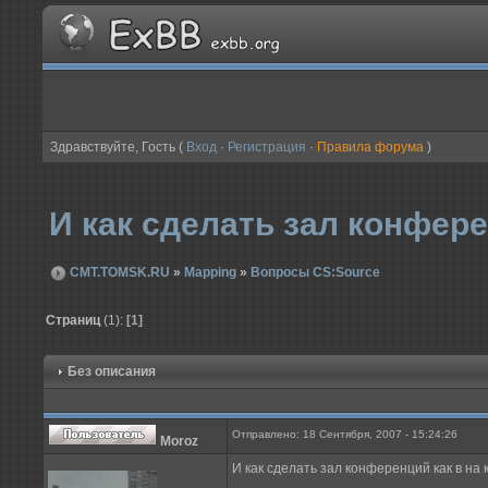
Здравствуйте, Гость (
Вход
·
Регистрация
·
Правила форума
)
И как сделать зал конферен
CMT.TOMSK.RU
»
Mapping
»
Вопросы CS:Source
Страниц
(1):
[1]
Без описания
Отправлено: 18 Сентября, 2007 - 15:24:26
Moroz
И как сделать зал конференций как в на к