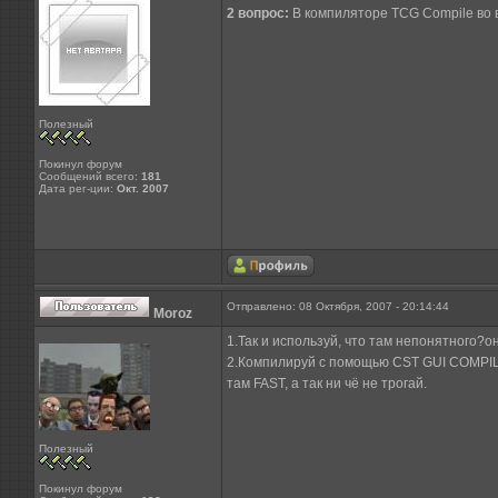
2 вопрос:
В компиляторе TCG Compile во 
Полезный
Покинул форум
Сообщений всего:
181
Дата рег-ции:
Окт. 2007
Отправлено: 08 Октября, 2007 - 20:14:44
Moroz
1.Так и используй, что там непонятного?
2.Компилируй с помощью CST GUI COMPI
там FAST, а так ни чё не трогай.
Полезный
Покинул форум