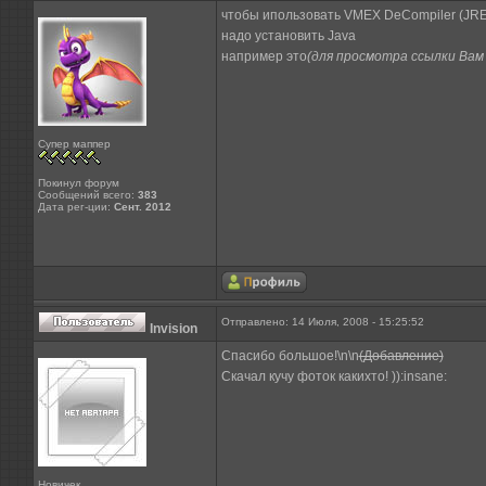
чтобы ипользовать VMEX DeCompiler (JRE
надо установить Java
например это
(для просмотра ссылки Вам
Супер маппер
Покинул форум
Сообщений всего:
383
Дата рег-ции:
Сент. 2012
Отправлено: 14 Июля, 2008 - 15:25:52
Invision
Спасибо большое!\n\n
(Добавление)
Скачал кучу фоток какихто! )):insane:
Новичек