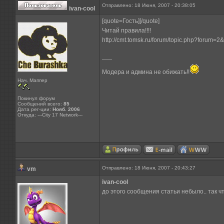
Отправлено: 18 Июня, 2007 - 20:38:05
ivan-cool
[quote=Гость][/quote]
Читай правила!!!!
http://cmt.tomsk.ru/forum/topic.php?forum=2
-----
Модера и админа не обижать!!
Нач. Маппер
Покинул форум
Сообщений всего:
85
Дата рег-ции:
Нояб. 2006
Откуда: ---City 17 Network---
Отправлено: 18 Июня, 2007 - 20:43:27
vm
ivan-cool
до этого сообщения статьи небыло.. так ч